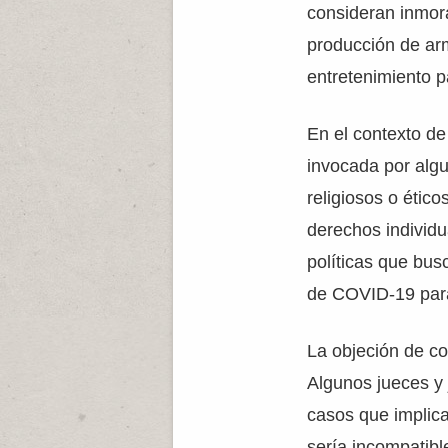
consideran inmora
producción de arm
entretenimiento p
En el contexto d
invocada por alg
religiosos o étic
derechos individu
políticas que bus
de COVID-19 para
La objeción de co
Algunos jueces y 
casos que implic
sería incompatibl