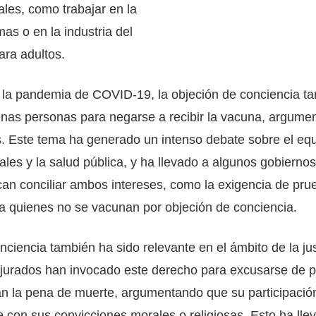
les, como trabajar en la
as o en la industria del
ara adultos.
e la pandemia de COVID-19, la objeción de conciencia t
unas personas para negarse a recibir la vacuna, argume
os. Este tema ha generado un intenso debate sobre el equi
ales y la salud pública, y ha llevado a algunos gobierno
can conciliar ambos intereses, como la exigencia de pru
 quienes no se vacunan por objeción de conciencia.
nciencia también ha sido relevante en el ámbito de la jus
jurados han invocado este derecho para excusarse de pa
an la pena de muerte, argumentando que su participació
e con sus convicciones morales o religiosas. Esto ha ll