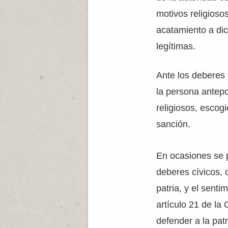
motivos religioso
acatamiento a di
legítimas.
Ante los deberes 
la persona antep
religiosos, escog
sanción.
En ocasiones se p
deberes cívicos, 
patria, y el senti
artículo 21 de la
defender a la pat