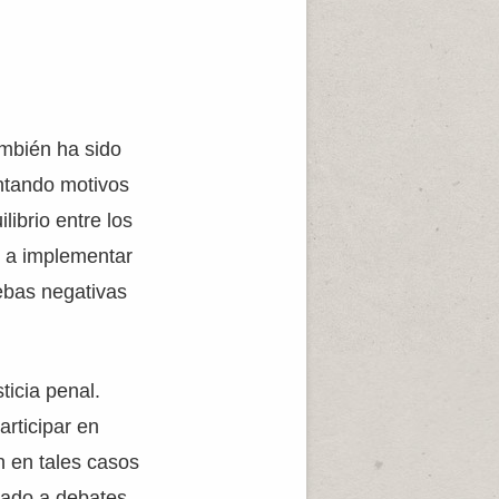
ambién ha sido
ntando motivos
librio entre los
s a implementar
ebas negativas
ticia penal.
rticipar en
n en tales casos
evado a debates