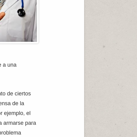
e a una
to de ciertos
fensa de la
or ejemplo, el
 a armarse para
 problema