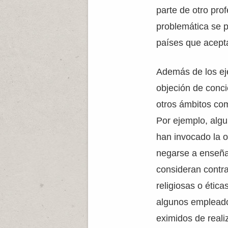
parte de otro pro
problemática se 
países que acept
Además de los ej
objeción de conci
otros ámbitos co
Por ejemplo, alg
han invocado la o
negarse a enseña
consideran contra
religiosas o ética
algunos empleado
eximidos de reali