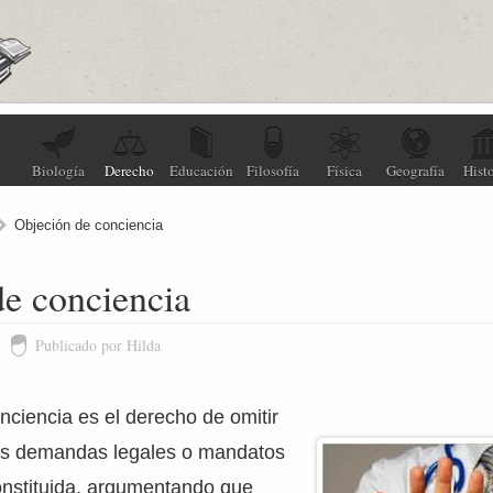
Biología
Derecho
Educación
Filosofía
Física
Geografía
Histo
Objeción de conciencia
e conciencia
Publicado por Hilda
nciencia es el derecho de omitir
tas demandas legales o mandatos
onstituida, argumentando que