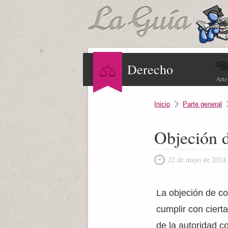
Derecho
Arte
Inicio
Parte general
Objeción d
22 de mayo de 2024
La objeción de co
cumplir con cier
de la autoridad c