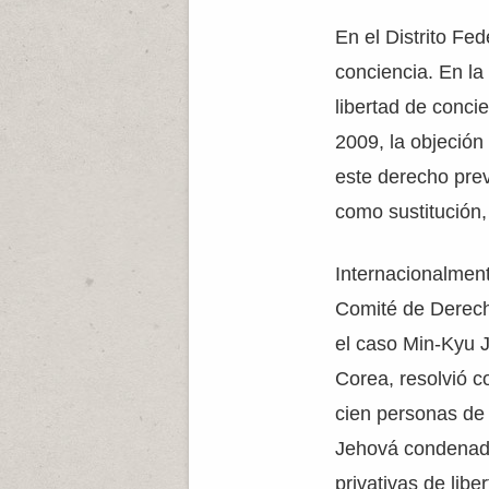
En el Distrito Fe
conciencia. En la
libertad de concie
2009, la objeció
este derecho previ
como sustitución,
Internacionalment
Comité de Derec
el caso Min-Kyu J
Corea, resolvió c
cien personas de 
Jehová condenad
privativas de libe