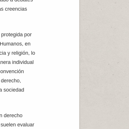
as creencias
 protegida por
s Humanos, en
a y religión, lo
nera individual
Convención
 derecho,
na sociedad
un derecho
s suelen evaluar