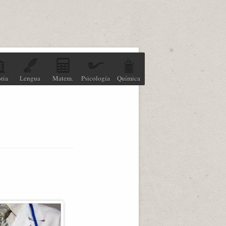
ria
Lengua
Matem.
Psicología
Química