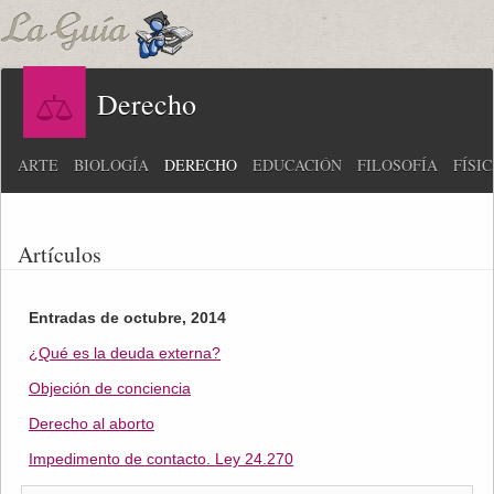
Derecho
ARTE
BIOLOGÍA
DERECHO
EDUCACIÓN
FILOSOFÍA
FÍSI
Artículos
Entradas de octubre, 2014
¿Qué es la deuda externa?
Objeción de conciencia
Derecho al aborto
Impedimento de contacto. Ley 24.270