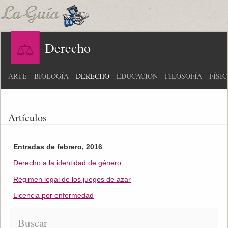
Derecho
ARTE
BIOLOGÍA
DERECHO
EDUCACIÓN
FILOSOFÍA
FÍSI
Artículos
Entradas de febrero, 2016
Derecho a la identidad de género
Régimen legal de los juegos de azar
Licencia por enfermedad
Buscar