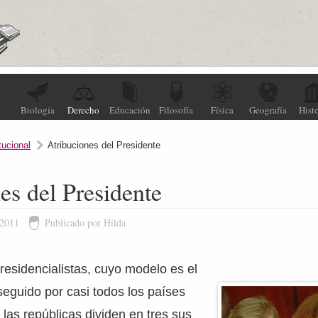
Biología
Derecho
Educación
Filosofía
Física
Geografía
Histo
tucional
Atribuciones del Presidente
es del Presidente
 2011
Publicado por Hilda
residencialistas, cuyo modelo es el
eguido por casi todos los países
 las repúblicas dividen en tres sus