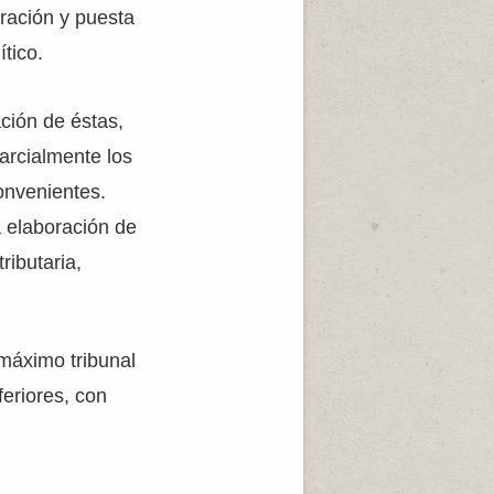
tración y puesta
tico.
ación de éstas,
parcialmente los
convenientes.
a elaboración de
ributaria,
máximo tribunal
feriores, con