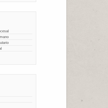
cesal
omano
utario
al