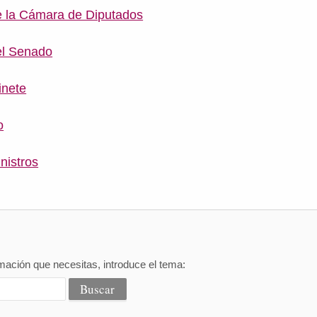
e la Cámara de Diputados
el Senado
inete
o
nistros
mación que necesitas, introduce el tema: