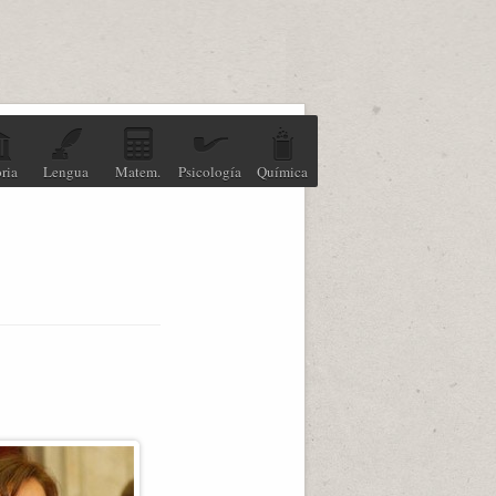
ria
Lengua
Matem.
Psicología
Química