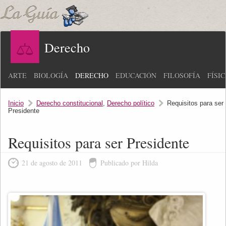
Derecho
ARTE
BIOLOGÍA
DERECHO
EDUCACIÓN
FILOSOFÍA
FÍSI
Inicio
Derecho constitucional
,
Derecho político
Requisitos para ser
Presidente
Requisitos para ser Presidente
21 de agosto de 2011
Publicado por Hilda