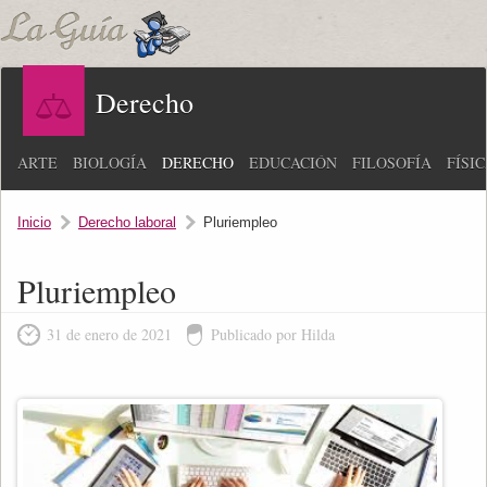
Derecho
ARTE
BIOLOGÍA
DERECHO
EDUCACIÓN
FILOSOFÍA
FÍSI
Inicio
Derecho laboral
Pluriempleo
Pluriempleo
31 de enero de 2021
Publicado por Hilda