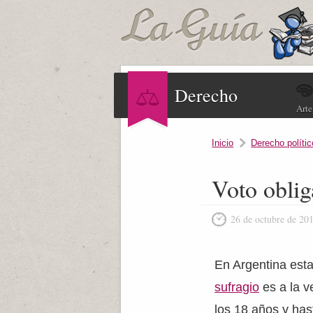
Derecho
Arte
Inicio
Derecho polític
Voto oblig
26 de octubre de 20
En Argentina es
sufragio
es a la v
los 18 años y has