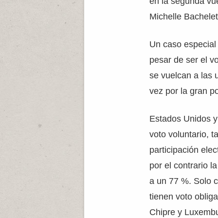
en la segunda vue
Michelle Bachelet
Un caso especial
pesar de ser el v
se vuelcan a las 
vez por la gran p
Estados Unidos y 
voto voluntario,
participación elec
por el contrario la
a un 77 %. Solo 
tienen voto obligat
Chipre y Luxemb