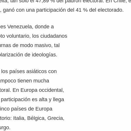
lta, tan solo el 47,89 % del padrón electoral. En Chile, 
, ganó con una participación del 41 % del electorado.
 es Venezuela, donde a
oto voluntario, los ciudadanos
urnas de modo masivo, tal
olarización de ideologías.
los países asiáticos con
 tampoco tienen mucha
toral. En Europa occidental,
 participación es alta y llega
cinco países de Europa
orio: Italia, Bélgica, Grecia,
urgo.