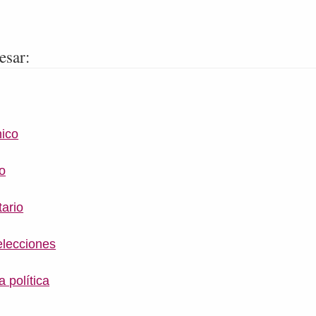
esar:
nico
co
tario
elecciones
a política