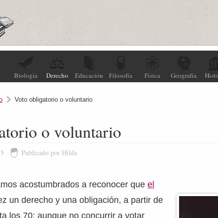
Biología
Derecho
Educación
Filosofía
Física
Geografía
Histo
o
Voto obligatorio o voluntario
atorio o voluntario
15
Publicado por Hilda
tamos acostumbrados a reconocer que
el
ez un derecho y una obligación, a partir de
ta los 70; aunque no concurrir a votar