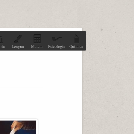
ria
Lengua
Matem.
Psicología
Química