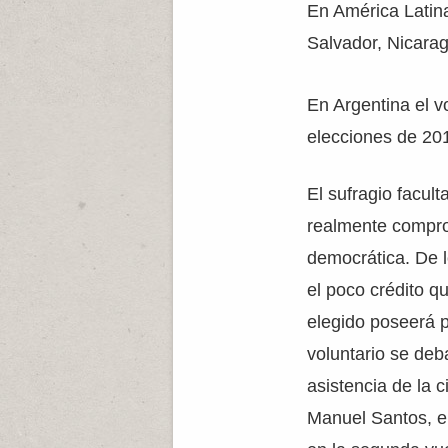
En América Latina
Salvador, Nicara
En Argentina el v
elecciones de 20
El sufragio facult
realmente compro
democrática. De l
el poco crédito q
elegido poseerá p
voluntario se deba
asistencia de la 
Manuel Santos, en