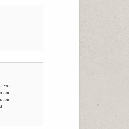
cesal
omano
utario
al