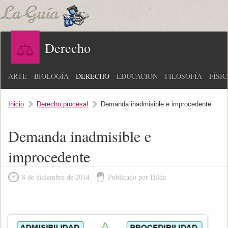
Derecho
ARTE
BIOLOGÍA
DERECHO
EDUCACIÓN
FILOSOFÍA
FÍSI
Inicio
Derecho procesal
Demanda inadmisible e improcedente
Demanda inadmisible e
improcedente
8 de diciembre de 2014
Publicado por Hilda