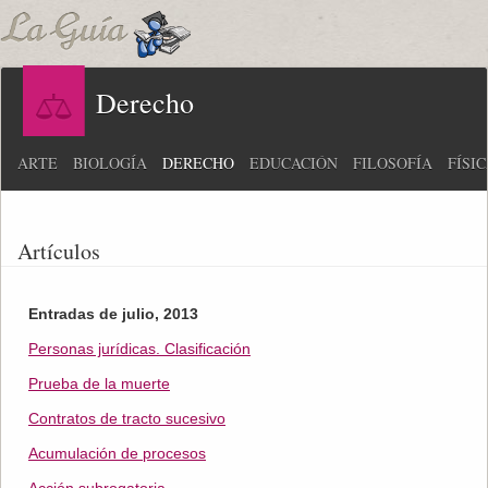
Derecho
ARTE
BIOLOGÍA
DERECHO
EDUCACIÓN
FILOSOFÍA
FÍSI
Artículos
Entradas de julio, 2013
Personas jurídicas. Clasificación
Prueba de la muerte
Contratos de tracto sucesivo
Acumulación de procesos