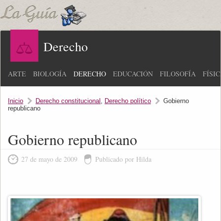
Derecho
ARTE
BIOLOGÍA
DERECHO
EDUCACIÓN
FILOSOFÍA
FÍSI
Inicio
Derecho constitucional
,
Derecho político
Gobierno
republicano
Gobierno republicano
27 de mayo de 2009
Publicado por Hilda