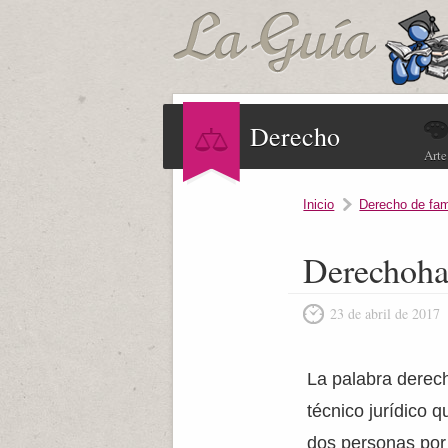
Derecho
Arte
Inicio
Derecho de fam
Derechoha
23 de abril de 2017
La palabra derec
técnico jurídico q
dos personas por 