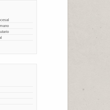
cesal
omano
utario
al