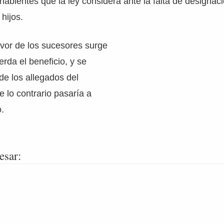
abientes que la ley considera ante la falta de designaci
hijos.
vor de los sucesores surge
erda el beneficio, y se
 de los allegados del
de lo contrario pasaría a
.
esar: