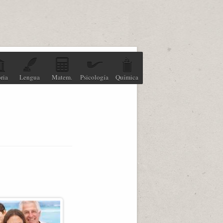
ria
Lengua
Matem.
Psicología
Química