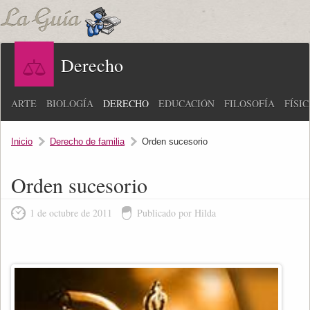
Derecho
ARTE
BIOLOGÍA
DERECHO
EDUCACIÓN
FILOSOFÍA
FÍSI
Inicio
Derecho de familia
Orden sucesorio
Orden sucesorio
1 de octubre de 2011
Publicado por Hilda