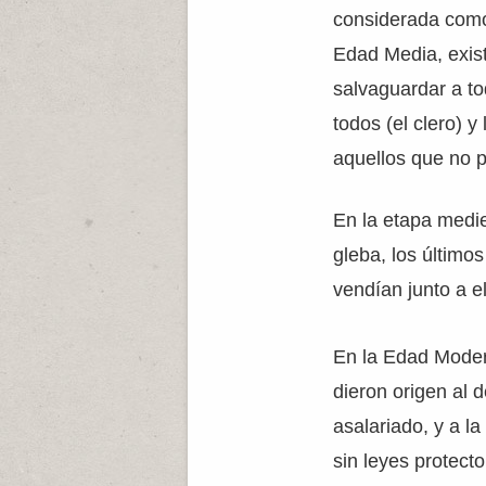
considerada como 
Edad Media, exist
salvaguardar a to
todos (el clero) 
aquellos que no 
En la etapa medie
gleba, los último
vendían junto a e
En la Edad Modern
dieron origen al d
asalariado, y a la
sin leyes protect