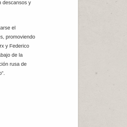
in descansos y
arse el
res, promoviendo
rx y Federico
bajo de la
ución rusa de
o”.