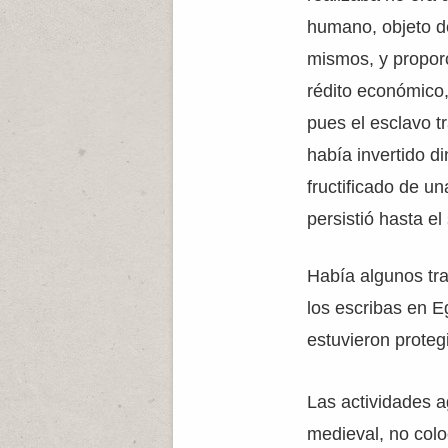
humano, objeto d
mismos, y propor
rédito económico
pues el esclavo t
había invertido d
fructificado de u
persistió hasta el
Había algunos tra
los escribas en E
estuvieron prote
Las actividades a
medieval, no colo