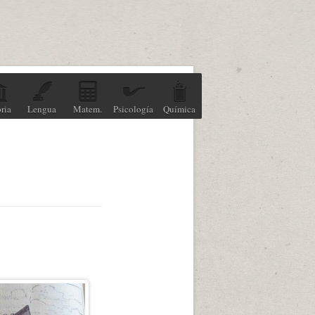
ria
Lengua
Matem.
Psicología
Química