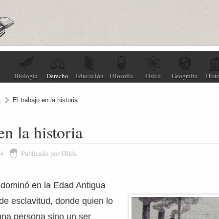
Biología
Derecho
Educación
Filosofía
Física
Geografía
Histo
l
El trabajo en la historia
en la historia
24
Publicado por Hilda
redominó en la Edad Antigua
 de esclavitud, donde quien lo
una persona sino un ser