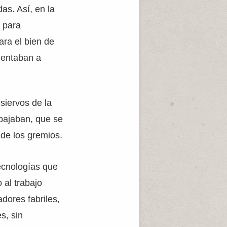
as. Así, en la
n para
ara el bien de
imentaban a
 siervos de la
abajaban, que se
 de los gremios.
ecnologías que
 al trabajo
adores fabriles,
s, sin