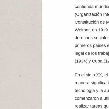
contienda mundial
(Organización Int
Constitución de M
Weimar, en 1919 
derechos sociales
primeros países e
legal de los trab
(1934) y Cuba (1
En el siglo XX, el
manera significat
tecnología y la a
comenzaron a util
realizar tareas q