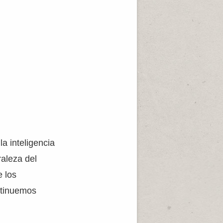
la inteligencia
raleza del
e los
ntinuemos