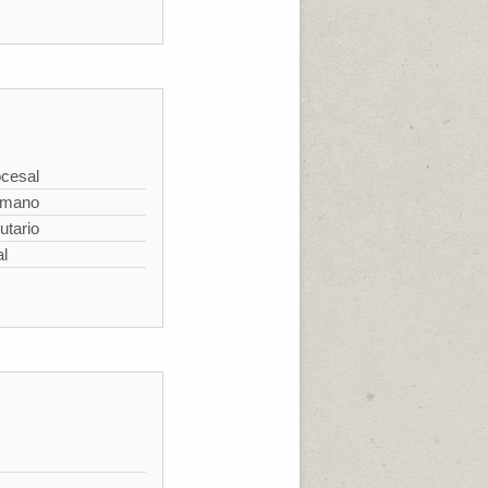
cesal
omano
utario
al