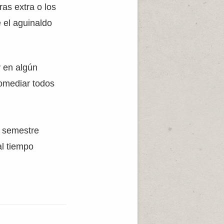
as extra o los
 el aguinaldo
y en algún
romediar todos
l semestre
al tiempo