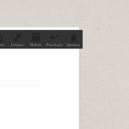
ria
Lengua
Matem.
Psicología
Química