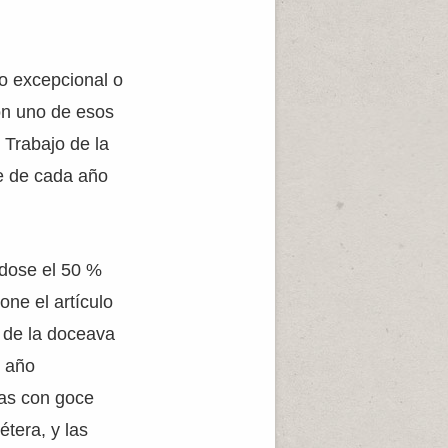
o excepcional o
on uno de esos
 Trabajo de la
re de cada año
dose el 50 %
ne el artículo
a de la doceava
e año
ias con goce
tera, y las