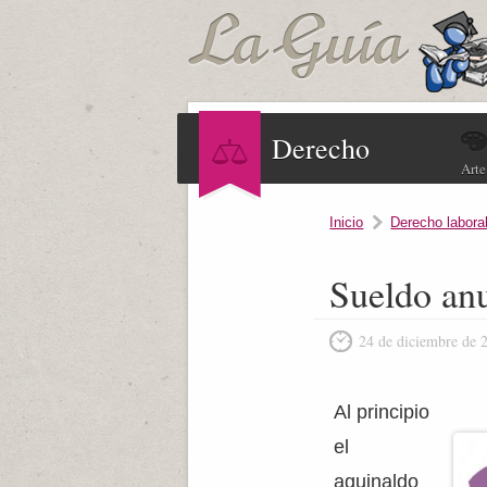
Derecho
Arte
Inicio
Derecho labora
Sueldo an
24 de diciembre de 
Al principio
el
aguinaldo