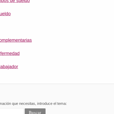
ibos de sueldo
ueldo
complementarias
nfermedad
rabajador
mación que necesitas, introduce el tema: