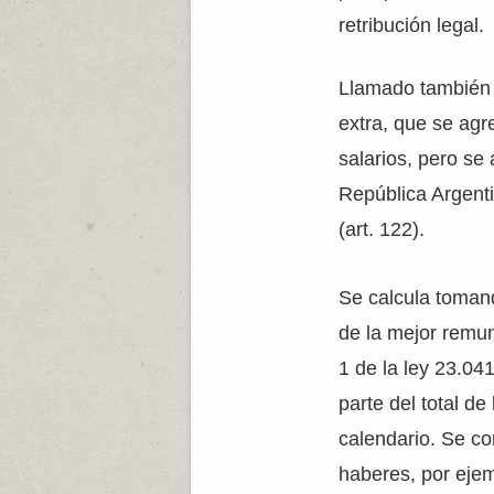
retribución legal.
Llamado también a
extra, que se agr
salarios, pero se
República Argenti
(art. 122).
Se calcula toman
de la mejor remun
1 de la ley 23.04
parte del total d
calendario. Se co
haberes, por ejem