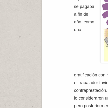
se pagaba
a fin de
año, como
una
gratificación con 
el trabajador tuv
contraprestación,
lo consideraron u
pero posteriormen