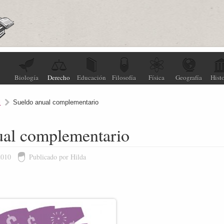
Biología
Derecho
Educación
Filosofía
Física
Geografía
Histo
l
Sueldo anual complementario
ual complementario
2010
Publicado por Hilda