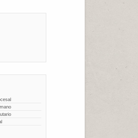
cesal
omano
utario
al