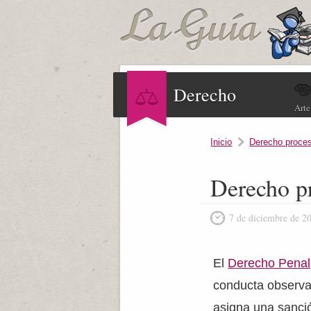
Derecho
Arte
Inicio
Derecho proces
Derecho pr
7 de diciembre de 2
El
Derecho Penal
conducta observa
asigna una sanció