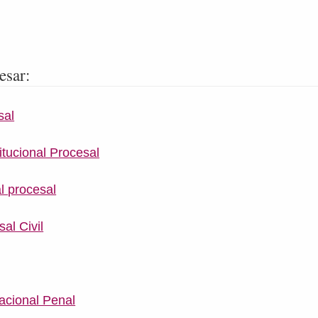
esar:
sal
tucional Procesal
l procesal
al Civil
acional Penal