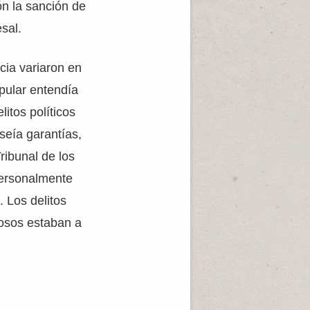
ón la sanción de
sal.
cia variaron en
pular entendía
itos políticos
seía garantías,
Tribunal de los
personalmente
 Los delitos
posos estaban a