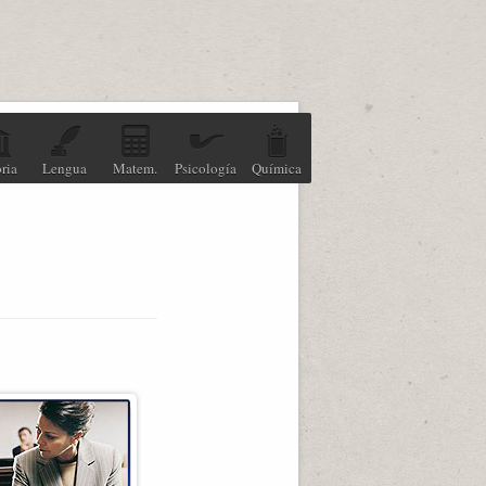
ria
Lengua
Matem.
Psicología
Química