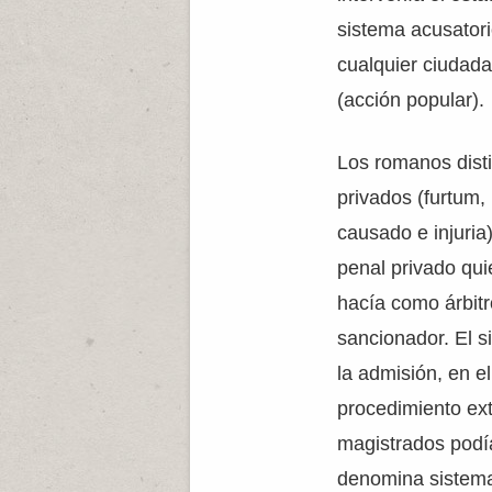
sistema acusatorio
cualquier ciudada
(acción popular).
Los romanos disti
privados (furtum,
causado e injuria
penal privado qui
hacía como árbitr
sancionador. El s
la admisión, en e
procedimiento ext
magistrados podía
denomina sistema 