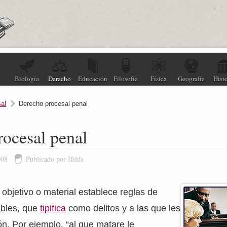
Biología
Derecho
Educación
Filosofía
Física
Geografía
Histo
al
Derecho procesal penal
ocesal penal
008
Publicado por Hilda
objetivo o material establece reglas de
bles, que
tipifica
como delitos y a las que les
n. Por ejemplo, “al que matare le