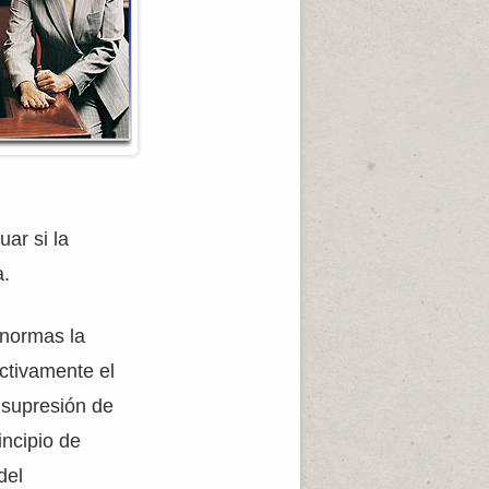
uar si la
a.
 normas la
activamente el
 supresión de
incipio de
del