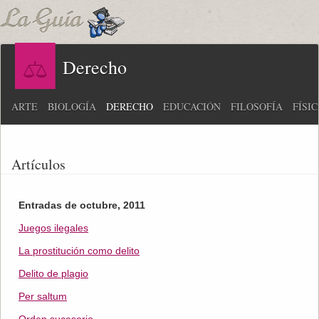
Derecho
ARTE
BIOLOGÍA
DERECHO
EDUCACIÓN
FILOSOFÍA
FÍSI
Artículos
Entradas de octubre, 2011
Juegos ilegales
La prostitución como delito
Delito de plagio
Per saltum