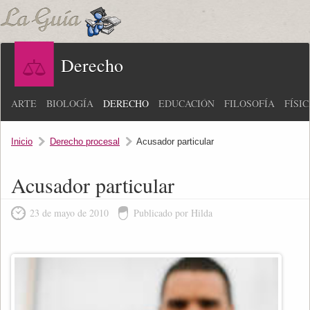
Derecho
ARTE
BIOLOGÍA
DERECHO
EDUCACIÓN
FILOSOFÍA
FÍSI
Inicio
Derecho procesal
Acusador particular
Acusador particular
23 de mayo de 2010
Publicado por Hilda