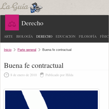
Derecho
ARTE
BIOLOGÍA
DERECHO
EDUCACIÓN
FILOSOFÍA
FÍSI
Inicio
Parte general
Buena fe contractual
Buena fe contractual
8 de enero de 2010
Publicado por Hilda