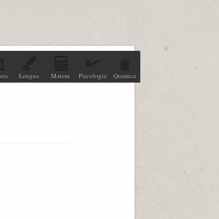
ria
Lengua
Matem.
Psicología
Química