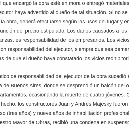
l que encargó la obra esté en mora o entregó materiales
ecutor haya advertido al dueño de tal situación. Si no se
a obra, deberá efectuarse según las usos del lugar y e
función del precio estipulado. Los daños causados a los
anzas, es responsabilidad de los empresarios. Los vicios
son responsabilidad del ejecutor, siempre que sea dem
as de que el dueño haya constatado los vicios redhibitori
co de responsabilidad del ejecutor de la obra sucedió 
a de Buenos Aires, donde se desprendió un balcón del o
epartamentos, ocasionando la muerte de cuatro jóvenes.
 hecho, los constructores Juan y Andrés Majesky fuero
so (tres años) y nueve años de inhabilitación profesiona
Maestro Mayor de Obras, recibió una condena en suspens