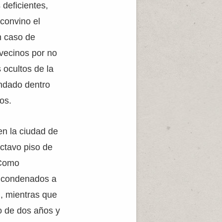
 deficientes,
 convino el
n caso de
 vecinos por no
 ocultos de la
andado dentro
os.
en la ciudad de
ctavo piso de
 Como
n condenados a
l, mientras que
o de dos años y