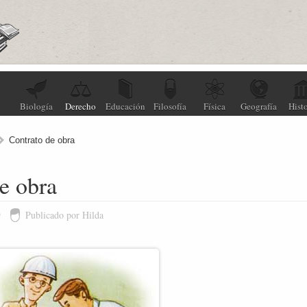
Biología
Derecho
Educación
Filosofía
Física
Geografía
Histo
Contrato de obra
e obra
9
Publicado por Hilda