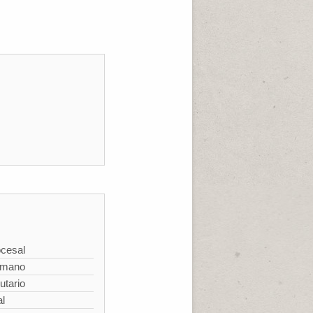
cesal
omano
utario
al