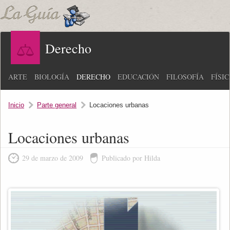
Derecho
ARTE
BIOLOGÍA
DERECHO
EDUCACIÓN
FILOSOFÍA
FÍSI
Inicio
Parte general
Locaciones urbanas
Locaciones urbanas
29 de marzo de 2009
Publicado por Hilda