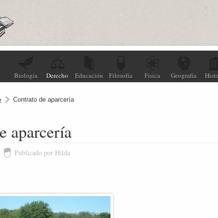
Biología
Derecho
Educación
Filosofía
Física
Geografía
Histo
o
Contrato de aparcería
e aparcería
Publicado por Hilda