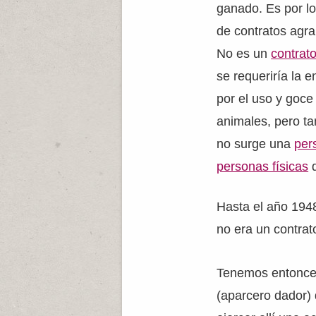
ganado. Es por lo
de contratos agrar
No es un
contrat
se requeriría la 
por el uso y goce 
animales, pero t
no surge una
per
personas físicas
q
Hasta el año 1948
no era un contrat
Tenemos entonces,
(aparcero dador)