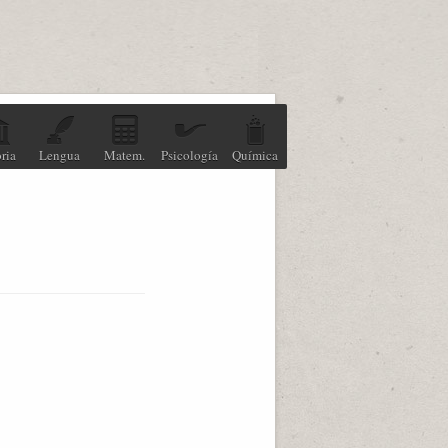
ria
Lengua
Matem.
Psicología
Química