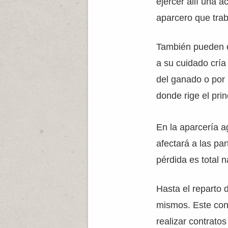
ejercer allí una a
aparcero que trab
También pueden en
a su cuidado cría
del ganado o por 
donde rige el pri
En la aparcería a
afectará a las pa
pérdida es total n
Hasta el reparto d
mismos. Este cont
realizar contrato