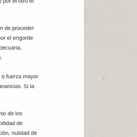
 por el otro el
in de proceder
por el engorde
pecuaria,
s.
o o fuerza mayor
anancias. Si la
nio de los
bilidad de
ción, nulidad de