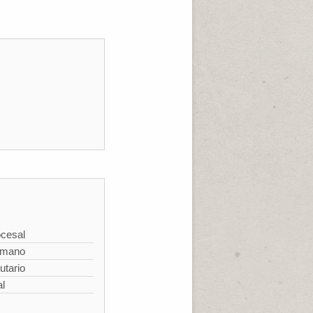
cesal
omano
utario
al