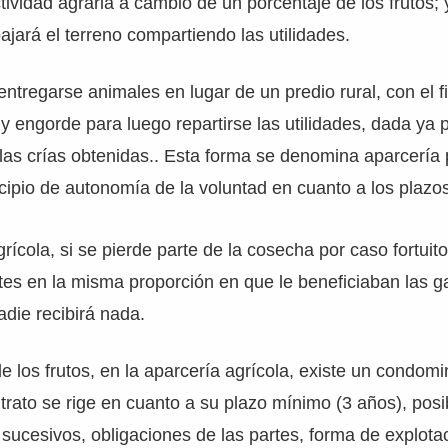
ctividad agraria a cambio de un porcentaje de los frutos; y
ajará el terreno compartiendo las utilidades.
tregarse animales en lugar de un predio rural, con el f
 y engorde para luego repartirse las utilidades, dada ya 
las crías obtenidas.. Esta forma se denomina aparcería 
ncipio de autonomía de la voluntad en cuanto a los plazo
grícola, si se pierde parte de la cosecha por caso fortuit
rtes en la misma proporción en que le beneficiaban las g
adie recibirá nada.
e los frutos, en la aparcería agrícola, existe un condomi
rato se rige en cuanto a su plazo mínimo (3 años), posi
s sucesivos, obligaciones de las partes, forma de explota