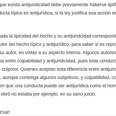
que exista antijuridicidad debe previamente haberse tipif
cta típica es antijurídica, si la ley justifica esa acción
a la tipicidad del hecho y su antijuridcidad correspond
utor del hecho típico y antijurídico, para saber si es rep
u autor, en vistas a su aspecto interno. Algunos autore
ia entre culpabilidad y antijuridicidad, pues toda conduct
 culposa. Quienes aceptan esta diferencia entre antijuri
, aunque contenga algunos subjetivos, y culpabilidad, 
nen que una conducta puede ser antijurídica como el hom
e obró no estaba por ejemplo, en su sano juicio.
esar: