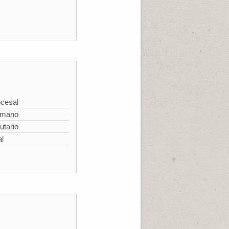
cesal
omano
utario
al