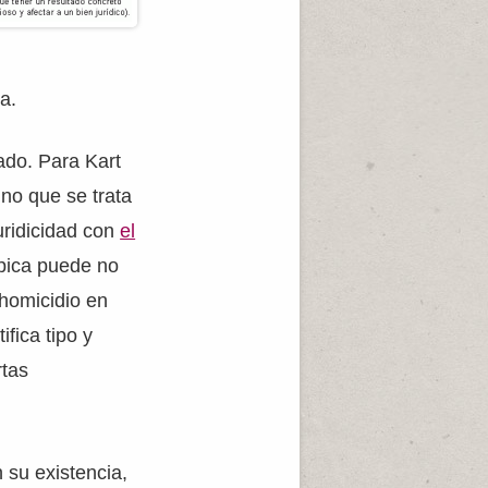
ta.
ado. Para Kart
ino que se trata
juridicidad con
el
ípica puede no
l homicidio en
fica tipo y
rtas
n su existencia,