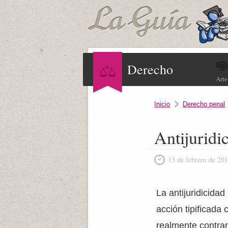
Derecho
Arte
Inicio
Derecho penal
Antijuridi
13 de febrero de 20
La antijuridicidad
acción tipificada
realmente contra