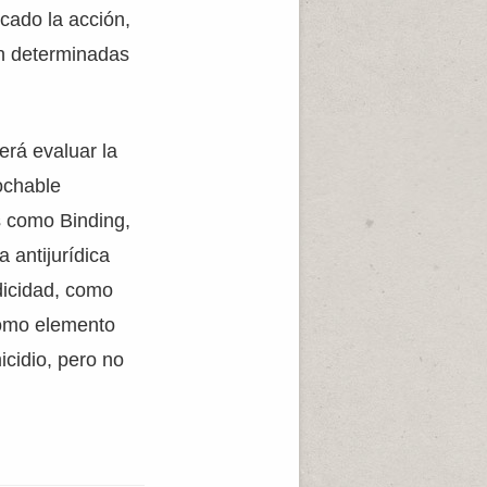
icado la acción,
 en determinadas
erá evaluar la
rochable
s como Binding,
a antijurídica
dicidad, como
como elemento
icidio, pero no