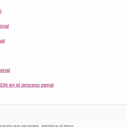
l
penal
al
l
penal
DN en el proceso penal
mación que necesitas, introduce el tema: