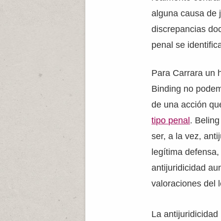
alguna causa de ju
discrepancias doct
penal se identific
Para Carrara un h
Binding no podemo
de una acción que 
tipo penal
. Belin
ser, a la vez, ant
legítima defensa,
antijuridicidad au
valoraciones del l
La antijuridicidad