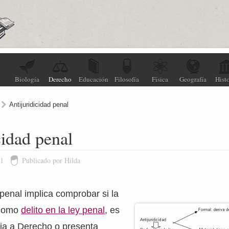
Biología
Derecho
Educación
Filosofía
Física
Geografía
Histo
Antijuridicidad penal
cidad penal
11
Publicado por Hilda
 penal implica comprobar si la
 como
delito en la ley penal
, es
ria a Derecho o presenta