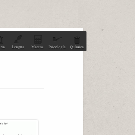
ria
Lengua
Matem.
Psicología
Química