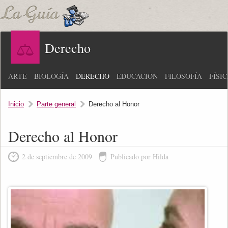
Derecho
ARTE
BIOLOGÍA
DERECHO
EDUCACIÓN
FILOSOFÍA
FÍSI
Inicio
Parte general
Derecho al Honor
Derecho al Honor
2 de septiembre de 2009
Publicado por Hilda