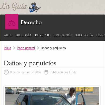
Derecho
ARTE
BIOLOGÍA
DERECHO
EDUCACIÓN
FILOSOFÍA
FÍSI
Inicio
Parte general
Daños y perjuicios
Daños y perjuicios
9 de diciembre de 2008
Publicado por Hilda