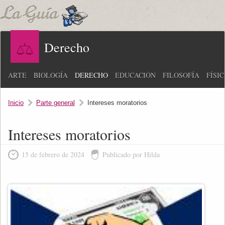
Derecho
ARTE
BIOLOGÍA
DERECHO
EDUCACIÓN
FILOSOFÍA
FÍSI
Inicio
Parte general
Intereses moratorios
Intereses moratorios
15 de febrero de 2024
Publicado por Hilda