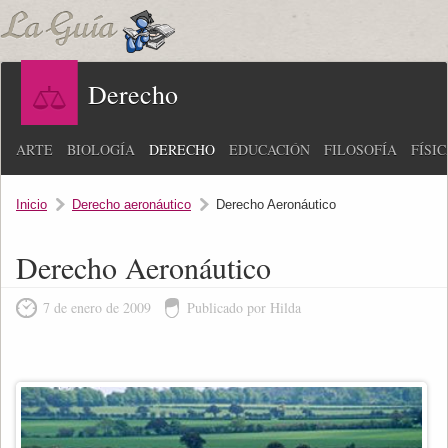
Derecho
ARTE
BIOLOGÍA
DERECHO
EDUCACIÓN
FILOSOFÍA
FÍSI
Inicio
Derecho aeronáutico
Derecho Aeronáutico
Derecho Aeronáutico
7 de enero de 2009
Publicado por Hilda