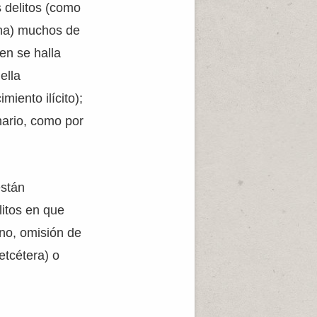
 delitos (como
ena) muchos de
en se halla
ella
miento ilícito);
onario, como por
están
itos en que
ino, omisión de
etcétera) o