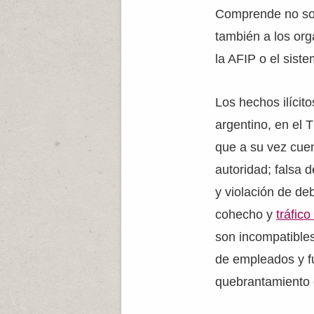
Comprende no solo
también a los or
la AFIP o el siste
Los hechos ilícit
argentino, en el 
que a su vez cuen
autoridad; falsa 
y violación de de
cohecho y
tráfico
son incompatibles
de empleados y f
quebrantamiento 