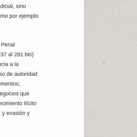
icial, sino
omo por ejemplo
o Penal
237 al 281 bis)
cia a la
uso de autoridad
cumentos;
negocios que
cimiento ilícito
; y evasión y