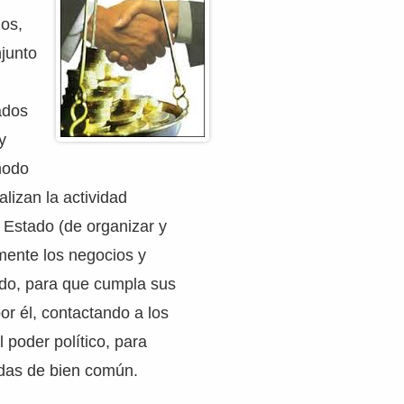
nos,
junto
ados
y
modo
alizan la actividad
l Estado (de organizar y
mente los negocios y
ado, para que cumpla sus
or él, contactando a los
 poder político, para
das de bien común.