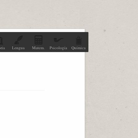
ria
Lengua
Matem.
Psicología
Química