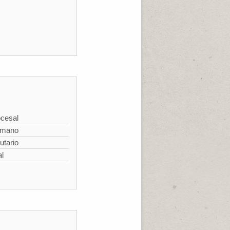
cesal
omano
utario
al