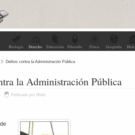
Biología
Derecho
Educación
Filosofía
Física
Geografía
Histo
Delitos contra la Administración Pública
ntra la Administración Pública
4
Publicado por Hilda
n
 de