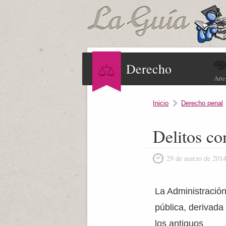
Derecho
Arte
Inicio
Derecho penal
Delitos co
29 de marzo de 201
La Administració
pública, derivada
los antiguos