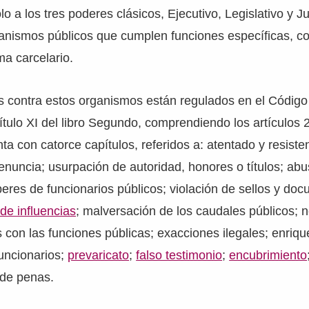
 a los tres poderes clásicos, Ejecutivo, Legislativo y Jud
ganismos públicos que cumplen funciones específicas, c
ma carcelario.
os contra estos organismos están regulados en el Códig
Título XI del libro Segundo, comprendiendo los artículos 
ta con catorce capítulos, referidos a: atentado y resisten
denuncia; usurpación de autoridad, honores o títulos; ab
beres de funcionarios públicos; violación de sellos y do
 de influencias
; malversación de los caudales públicos; 
 con las funciones públicas; exacciones ilegales; enrique
uncionarios;
prevaricato
;
falso testimonio
;
encubrimiento
de penas.