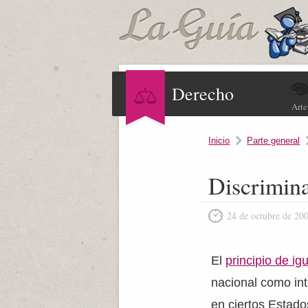
Derecho
Arte
Inicio
Parte general
Discrimina
24 de octubre de 20
El
principio de ig
nacional como int
en ciertos Estad