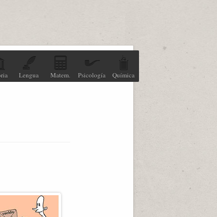
ria
Lengua
Matem.
Psicología
Química