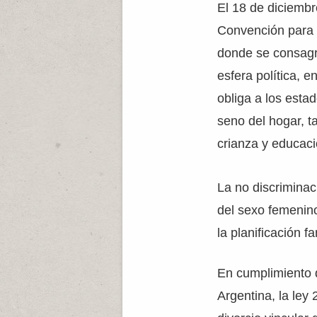
El 18 de diciemb
Convención para l
donde se consagra
esfera política, e
obliga a los esta
seno del hogar, 
crianza y educaci
La no discriminac
del sexo femenino
la planificación fa
En cumplimiento 
Argentina, la ley