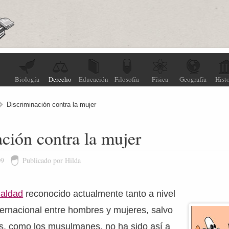
Biología
Derecho
Educación
Filosofía
Física
Geografía
Histo
Discriminación contra la mujer
ción contra la mujer
09
Publicado por Hilda
ualdad
reconocido actualmente tanto a nivel
ernacional entre hombres y mujeres, salvo
os, como los musulmanes, no ha sido así a