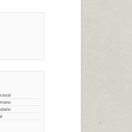
cesal
omano
utario
al