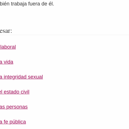
ién trabaja fuera de él.
esar:
laboral
la vida
la integridad sexual
l estado civil
las personas
a fe pública