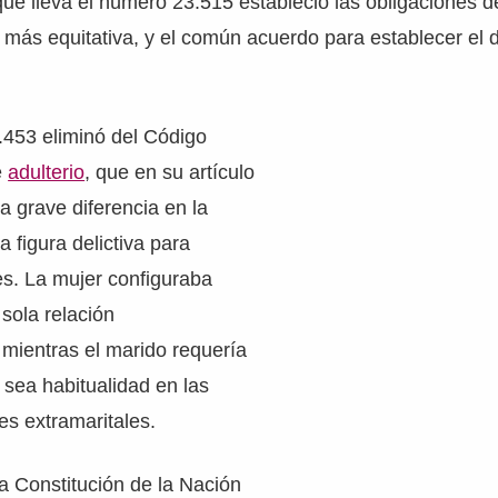
 que lleva el número 23.515 estableció las obligaciones 
más equitativa, y el común acuerdo para establecer el d
.453 eliminó del Código
e
adulterio
, que en su artículo
a grave diferencia en la
a figura delictiva para
s. La mujer configuraba
 sola relación
 mientras el marido requería
sea habitualidad en las
es extramaritales.
la Constitución de la Nación