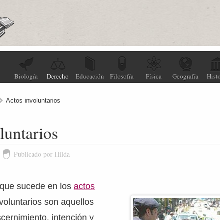
Biología
Derecho
Educación
Filosofía
Física
Geografía
Histo
Actos involuntarios
luntarios
Publicado por Hilda
o que sucede en los
actos
nvoluntarios son aquellos
scernimiento, intención y