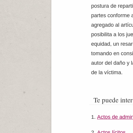
postura de repart
partes conforme a
agregado al artíc
posibilita a los j
equidad, un resar
tomando en cons
autor del daño y 
de la víctima.
Te puede inter
Actos de admin
Actos lícitos