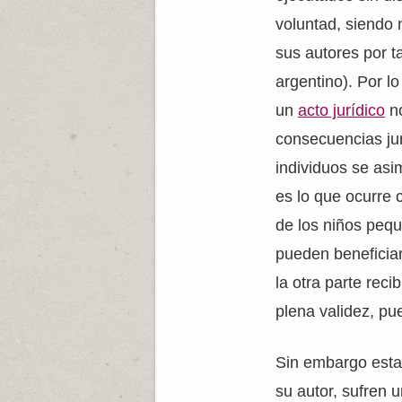
voluntad, siendo 
sus autores por ta
argentino). Por lo
un
acto jurídico
no
consecuencias jur
individuos se asim
es lo que ocurre 
de los niños peq
pueden beneficiar
la otra parte reci
plena validez, pu
Sin embargo esta
su autor, sufren 