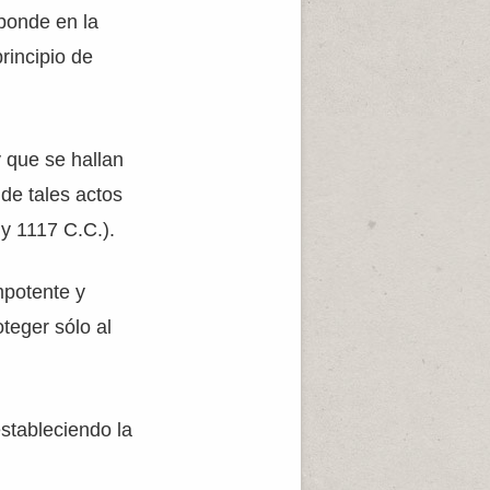
sponde en la
rincipio de
 que se hallan
de tales actos
 y 1117 C.C.).
mpotente y
teger sólo al
estableciendo la