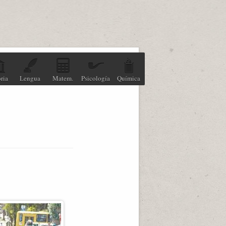
ria
Lengua
Matem.
Psicología
Química