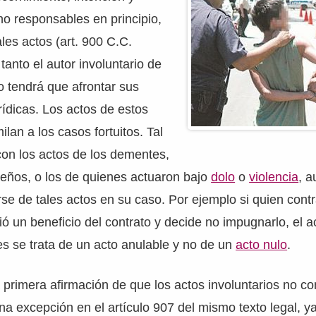
no responsables en principio,
les actos (art. 900 C.C.
 tanto el autor involuntario de
 tendrá que afrontar sus
ídicas. Los actos de estos
ilan a los casos fortuitos. Tal
con los actos de los dementes,
ueños, o los de quienes actuaron bajo
dolo
o
violencia
, a
se de tales actos en su caso. Por ejemplo si quien cont
bió un beneficio del contrato y decide no impugnarlo, el 
es se trata de un acto anulable y no de un
acto nulo
.
 primera afirmación de que los actos involuntarios no 
una excepción en el artículo 907 del mismo texto legal, y