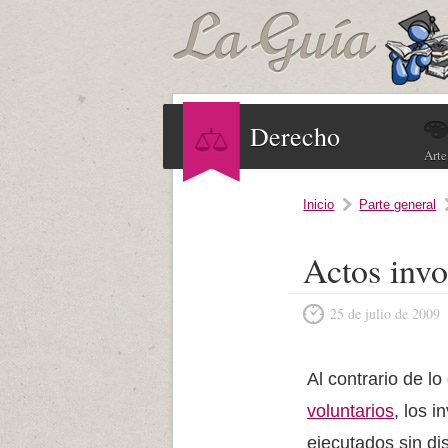
Derecho
Arte
Inicio
Parte general
Actos invo
25 de julio de 2009
Al contrario de l
voluntarios
, los i
ejecutados sin di