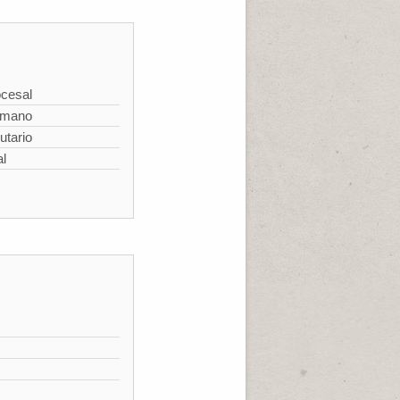
cesal
omano
utario
al