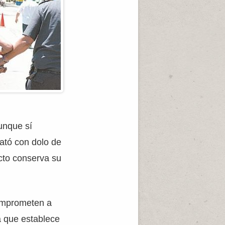
unque sí
rató con dolo de
acto conserva su
comprometen a
a que establece