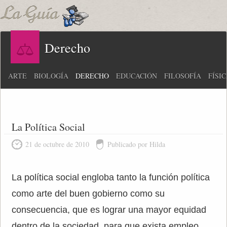
Derecho
ARTE
BIOLOGÍA
DERECHO
EDUCACIÓN
FILOSOFÍA
FÍSI
La Política Social
21 de octubre de 2010
Publicado por Hilda
La política social engloba tanto la función política
como arte del buen gobierno como su
consecuencia, que es lograr una mayor equidad
dentro de la sociedad, para que exista empleo,