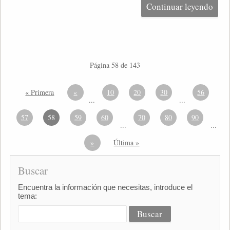
Continuar leyendo
Página 58 de 143
« Primera
«
10
20
30
56
...
...
57
58
59
60
70
80
90
...
...
»
Última »
Buscar
Encuentra la información que necesitas, introduce el
tema: