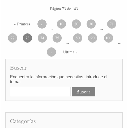
Página 73 de 143
« Primera
«
10
20
30
71
...
...
72
73
74
75
80
90
100
...
...
»
Última »
Buscar
Encuentra la información que necesitas, introduce el
tema:
Categorías