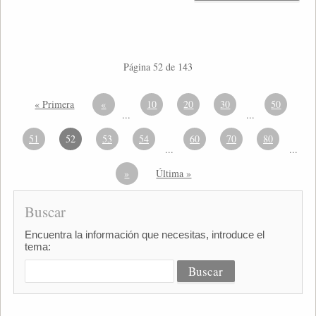
Página 52 de 143
« Primera
«
10
20
30
50
...
...
51
52
53
54
60
70
80
...
...
»
Última »
Buscar
Encuentra la información que necesitas, introduce el
tema: